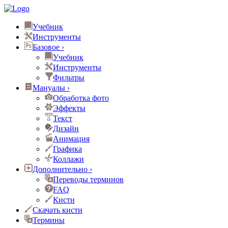
Учебник
Инструменты
Базовое
›
Учебник
Инструменты
Фильтры
Мануалы
›
Обработка фото
Эффекты
Текст
Дизайн
Анимация
Графика
Коллажи
Дополнительно
›
Переводы терминов
FAQ
Кисти
Скачать кисти
Термины