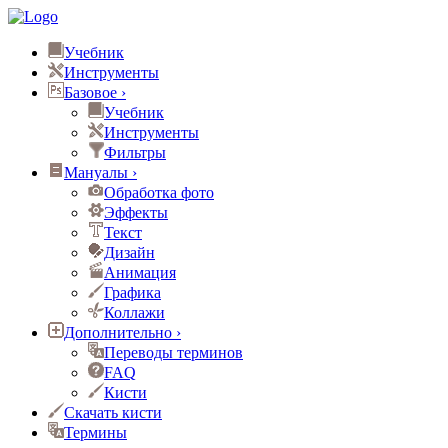
Учебник
Инструменты
Базовое
›
Учебник
Инструменты
Фильтры
Мануалы
›
Обработка фото
Эффекты
Текст
Дизайн
Анимация
Графика
Коллажи
Дополнительно
›
Переводы терминов
FAQ
Кисти
Скачать кисти
Термины