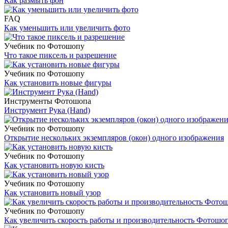
Как размыть фон
FAQ
Как уменьшить или увеличить фото
Учебник по Фотошопу
Что такое пиксель и разрешение
Учебник по Фотошопу
Как установить новые фигуры
Инструменты Фотошопа
Инструмент Рука (Hand)
Учебник по Фотошопу
Открытие нескольких экземпляров (окон) одного изображения
Учебник по Фотошопу
Как установить новую кисть
Учебник по Фотошопу
Как установить новый узор
Учебник по Фотошопу
Как увеличить скорость работы и производительность Фотошо