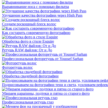
Выравнивание носа с помощью фильтра
Улучшение качества фотографии через High Pass
Создаем роскошный блеск волос
Как состарить современную фотографию
Обработка фото в стиле Esquire
Ретушь RAW файлов: От и До
Профессиональная фоторетушь от Youssef Sarhan
Фоторетушь волос
Обработка свадебной фотографии
Подрисовываем на фотографии тени и света, усиливаем рефле
Убираем царапины, подтеки и пятна со старого фото
Профессиональная ретушь глаз