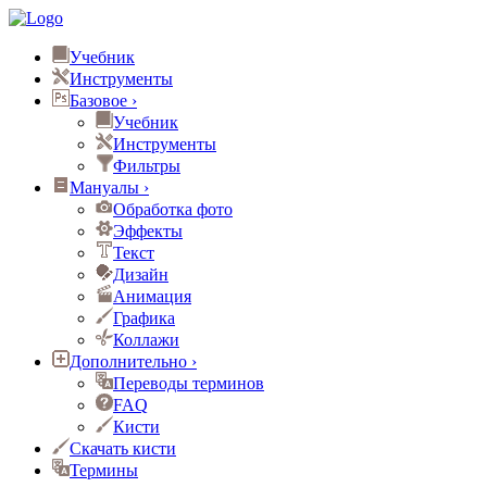
Учебник
Инструменты
Базовое
›
Учебник
Инструменты
Фильтры
Мануалы
›
Обработка фото
Эффекты
Текст
Дизайн
Анимация
Графика
Коллажи
Дополнительно
›
Переводы терминов
FAQ
Кисти
Скачать кисти
Термины