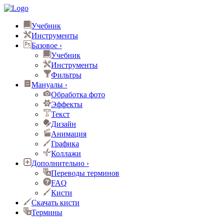
Учебник
Инструменты
Базовое
›
Учебник
Инструменты
Фильтры
Мануалы
›
Обработка фото
Эффекты
Текст
Дизайн
Анимация
Графика
Коллажи
Дополнительно
›
Переводы терминов
FAQ
Кисти
Скачать кисти
Термины