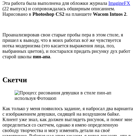
Эта работа была выполнена для обложки журнала
ImagineFX
(22 выпуск) и сопровождалась обширным описанием.
Нарисовано в
Photoshop CS2
на планшете
Wacom Intuos 2
.
Проанализировав свои старые пробы пера в этом стиле, я
пришел к выводу, что в моих работах всё же чувствуется
нотка модернизма (это касается выражения лица, поз,
выбранных цветов), и постарался придать рисунку дух работ
старой школы
пин-апа
.
Скетчи
Как только у меня появилось задание, я набросал два варианта
с изображением девушки, сидящей на воздушном байке.
Клиент уже знал, как должен выглядеть рисунок, и помог мне
определиться со скетчем, однако я имею определенную
свободу творчества и могу изменять детали на своё
усмотрение. Работая над этим заказом, я хотел доказать, что в