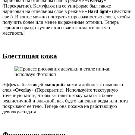
нарисован на отдельном слое в режиме «
Overlay
»
(Перекрытие). Камуфляж на ее униформе был также
нарисован на отдельном слое в режиме «
Hard light
» (Жесткий
свет). В конце можно поиграть с прозрачностью слоев, чтобы
получить более или менее выраженные оттенки. Теперь
героиня гораздо лучше вписывается в марсианскую
местность!
Блестящая кожа
Эффекта блестящей «
мокрой
» кожи я добился с помощью
слоя «
Overlay
» (Перекрытие). Используйте текстурную
точечную кисть, чтобы заставить кожу казаться более
реалистичной и влажной, как будто капельки воды или пота
покрывают её тело. Теперь она похожа на работающую
девочку-солдата.
Финишная прямая