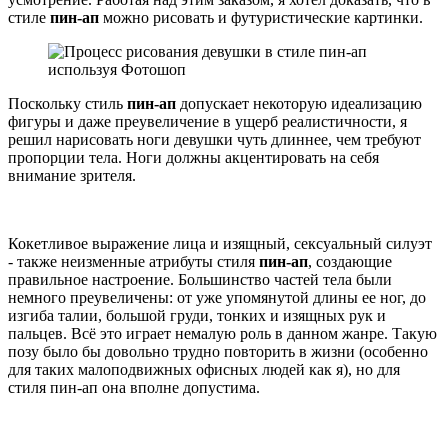
стиле
пин-ап
можно рисовать и футуристические картинки.
Поскольку стиль
пин-ап
допускает некоторую идеализацию
фигуры и даже преувеличение в ущерб реалистичности, я
решил нарисовать ноги девушки чуть длиннее, чем требуют
пропорции тела. Ноги должны акцентировать на себя
внимание зрителя.
Кокетливое выражение лица и изящный, сексуальный силуэт
- также неизменные атрибуты стиля
пин-ап
, создающие
правильное настроение. Большинство частей тела были
немного преувеличены: от уже упомянутой длины ее ног, до
изгиба талии, большой груди, тонких и изящных рук и
пальцев. Всё это играет немалую роль в данном жанре. Такую
позу было бы довольно трудно повторить в жизни (особенно
для таких малоподвижных офисных людей как я), но для
стиля пин-ап она вполне допустима.