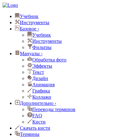
Учебник
Инструменты
Базовое
›
Учебник
Инструменты
Фильтры
Мануалы
›
Обработка фото
Эффекты
Текст
Дизайн
Анимация
Графика
Коллажи
Дополнительно
›
Переводы терминов
FAQ
Кисти
Скачать кисти
Термины