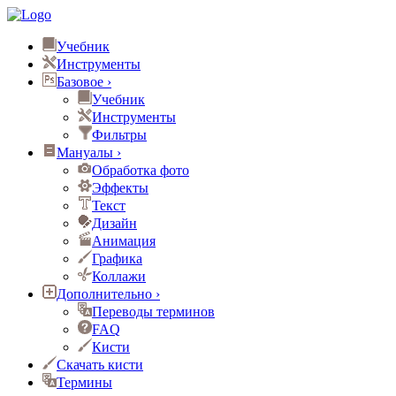
Учебник
Инструменты
Базовое
›
Учебник
Инструменты
Фильтры
Мануалы
›
Обработка фото
Эффекты
Текст
Дизайн
Анимация
Графика
Коллажи
Дополнительно
›
Переводы терминов
FAQ
Кисти
Скачать кисти
Термины