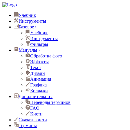
Учебник
Инструменты
Базовое
›
Учебник
Инструменты
Фильтры
Мануалы
›
Обработка фото
Эффекты
Текст
Дизайн
Анимация
Графика
Коллажи
Дополнительно
›
Переводы терминов
FAQ
Кисти
Скачать кисти
Термины