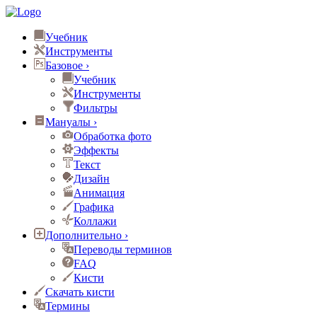
Учебник
Инструменты
Базовое
›
Учебник
Инструменты
Фильтры
Мануалы
›
Обработка фото
Эффекты
Текст
Дизайн
Анимация
Графика
Коллажи
Дополнительно
›
Переводы терминов
FAQ
Кисти
Скачать кисти
Термины