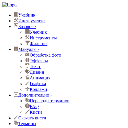
Учебник
Инструменты
Базовое
›
Учебник
Инструменты
Фильтры
Мануалы
›
Обработка фото
Эффекты
Текст
Дизайн
Анимация
Графика
Коллажи
Дополнительно
›
Переводы терминов
FAQ
Кисти
Скачать кисти
Термины