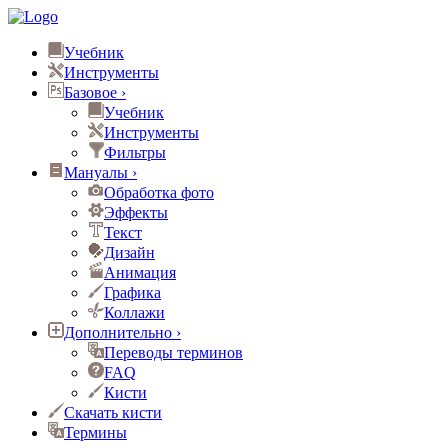
Учебник
Инструменты
Базовое
›
Учебник
Инструменты
Фильтры
Мануалы
›
Обработка фото
Эффекты
Текст
Дизайн
Анимация
Графика
Коллажи
Дополнительно
›
Переводы терминов
FAQ
Кисти
Скачать кисти
Термины