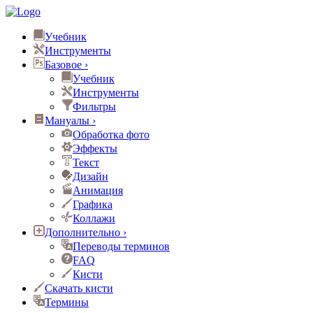
Учебник
Инструменты
Базовое
›
Учебник
Инструменты
Фильтры
Мануалы
›
Обработка фото
Эффекты
Текст
Дизайн
Анимация
Графика
Коллажи
Дополнительно
›
Переводы терминов
FAQ
Кисти
Скачать кисти
Термины