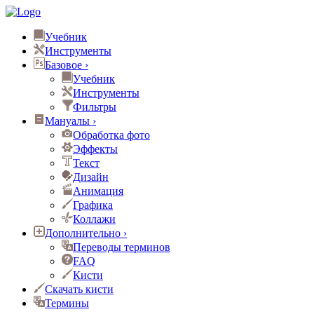
Учебник
Инструменты
Базовое
›
Учебник
Инструменты
Фильтры
Мануалы
›
Обработка фото
Эффекты
Текст
Дизайн
Анимация
Графика
Коллажи
Дополнительно
›
Переводы терминов
FAQ
Кисти
Скачать кисти
Термины