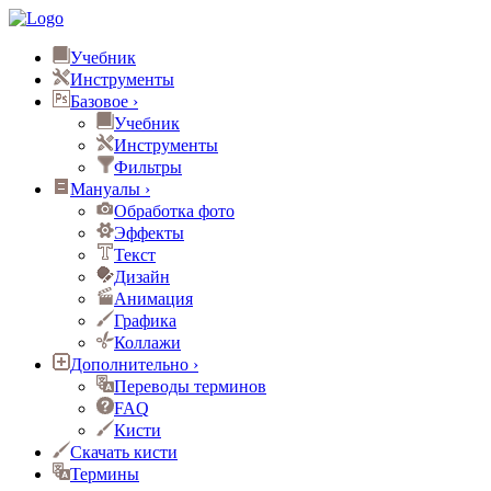
Учебник
Инструменты
Базовое
›
Учебник
Инструменты
Фильтры
Мануалы
›
Обработка фото
Эффекты
Текст
Дизайн
Анимация
Графика
Коллажи
Дополнительно
›
Переводы терминов
FAQ
Кисти
Скачать кисти
Термины