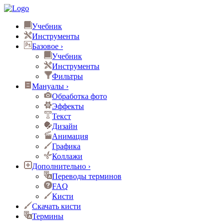
Учебник
Инструменты
Базовое
›
Учебник
Инструменты
Фильтры
Мануалы
›
Обработка фото
Эффекты
Текст
Дизайн
Анимация
Графика
Коллажи
Дополнительно
›
Переводы терминов
FAQ
Кисти
Скачать кисти
Термины