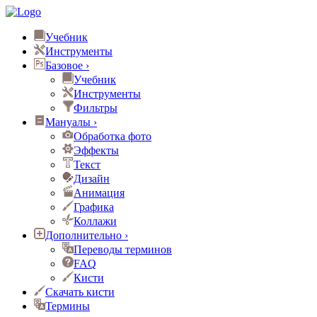
Учебник
Инструменты
Базовое
›
Учебник
Инструменты
Фильтры
Мануалы
›
Обработка фото
Эффекты
Текст
Дизайн
Анимация
Графика
Коллажи
Дополнительно
›
Переводы терминов
FAQ
Кисти
Скачать кисти
Термины