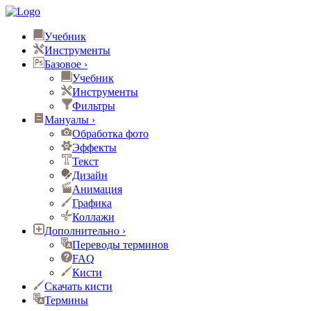
Учебник
Инструменты
Базовое
›
Учебник
Инструменты
Фильтры
Мануалы
›
Обработка фото
Эффекты
Текст
Дизайн
Анимация
Графика
Коллажи
Дополнительно
›
Переводы терминов
FAQ
Кисти
Скачать кисти
Термины