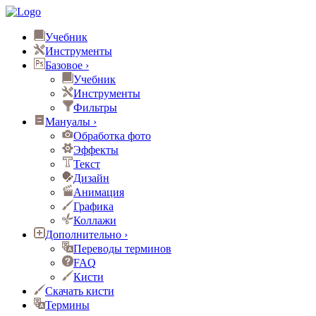
Учебник
Инструменты
Базовое
›
Учебник
Инструменты
Фильтры
Мануалы
›
Обработка фото
Эффекты
Текст
Дизайн
Анимация
Графика
Коллажи
Дополнительно
›
Переводы терминов
FAQ
Кисти
Скачать кисти
Термины