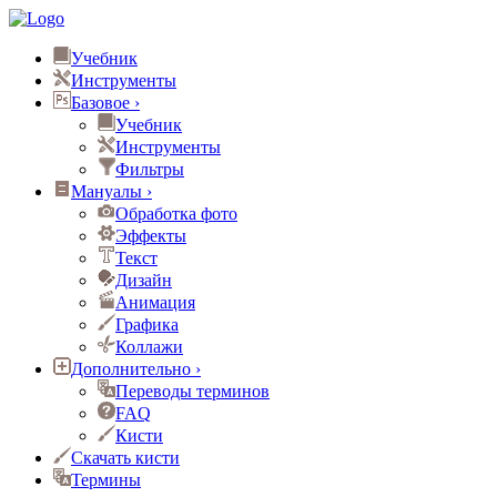
Учебник
Инструменты
Базовое
›
Учебник
Инструменты
Фильтры
Мануалы
›
Обработка фото
Эффекты
Текст
Дизайн
Анимация
Графика
Коллажи
Дополнительно
›
Переводы терминов
FAQ
Кисти
Скачать кисти
Термины