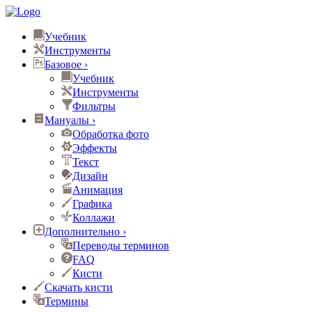
Учебник
Инструменты
Базовое
›
Учебник
Инструменты
Фильтры
Мануалы
›
Обработка фото
Эффекты
Текст
Дизайн
Анимация
Графика
Коллажи
Дополнительно
›
Переводы терминов
FAQ
Кисти
Скачать кисти
Термины