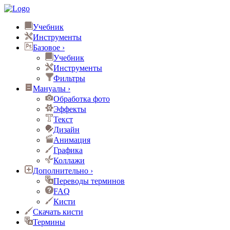
Учебник
Инструменты
Базовое
›
Учебник
Инструменты
Фильтры
Мануалы
›
Обработка фото
Эффекты
Текст
Дизайн
Анимация
Графика
Коллажи
Дополнительно
›
Переводы терминов
FAQ
Кисти
Скачать кисти
Термины