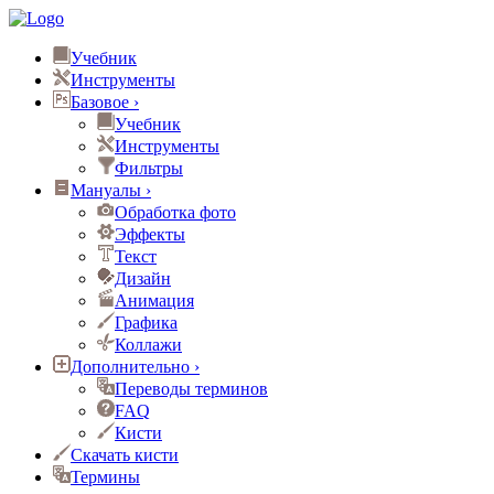
Учебник
Инструменты
Базовое
›
Учебник
Инструменты
Фильтры
Мануалы
›
Обработка фото
Эффекты
Текст
Дизайн
Анимация
Графика
Коллажи
Дополнительно
›
Переводы терминов
FAQ
Кисти
Скачать кисти
Термины