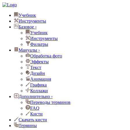
Учебник
Инструменты
Базовое
›
Учебник
Инструменты
Фильтры
Мануалы
›
Обработка фото
Эффекты
Текст
Дизайн
Анимация
Графика
Коллажи
Дополнительно
›
Переводы терминов
FAQ
Кисти
Скачать кисти
Термины