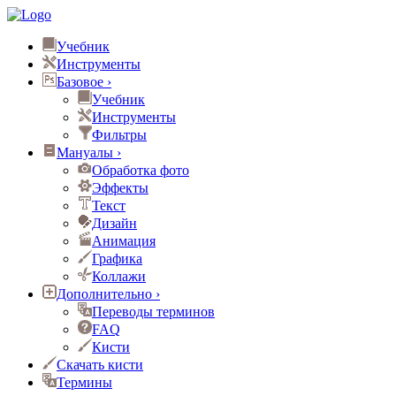
Учебник
Инструменты
Базовое
›
Учебник
Инструменты
Фильтры
Мануалы
›
Обработка фото
Эффекты
Текст
Дизайн
Анимация
Графика
Коллажи
Дополнительно
›
Переводы терминов
FAQ
Кисти
Скачать кисти
Термины