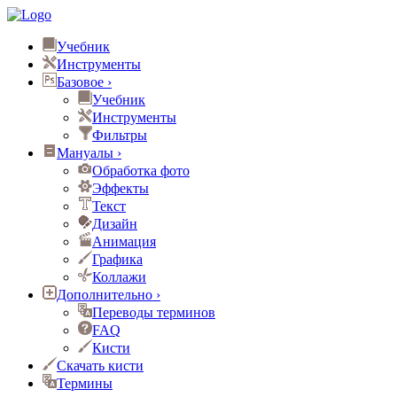
Учебник
Инструменты
Базовое
›
Учебник
Инструменты
Фильтры
Мануалы
›
Обработка фото
Эффекты
Текст
Дизайн
Анимация
Графика
Коллажи
Дополнительно
›
Переводы терминов
FAQ
Кисти
Скачать кисти
Термины