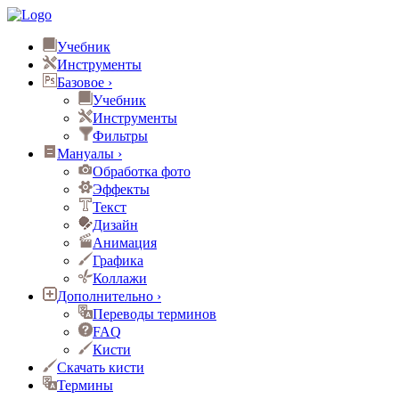
Учебник
Инструменты
Базовое
›
Учебник
Инструменты
Фильтры
Мануалы
›
Обработка фото
Эффекты
Текст
Дизайн
Анимация
Графика
Коллажи
Дополнительно
›
Переводы терминов
FAQ
Кисти
Скачать кисти
Термины