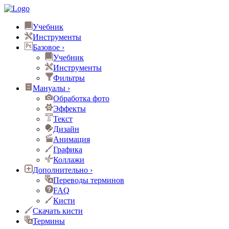
Учебник
Инструменты
Базовое
›
Учебник
Инструменты
Фильтры
Мануалы
›
Обработка фото
Эффекты
Текст
Дизайн
Анимация
Графика
Коллажи
Дополнительно
›
Переводы терминов
FAQ
Кисти
Скачать кисти
Термины