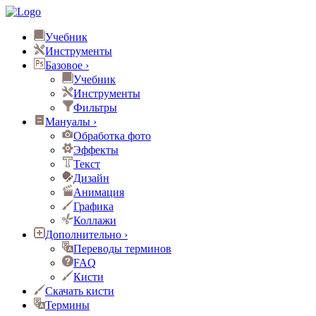
Учебник
Инструменты
Базовое
›
Учебник
Инструменты
Фильтры
Мануалы
›
Обработка фото
Эффекты
Текст
Дизайн
Анимация
Графика
Коллажи
Дополнительно
›
Переводы терминов
FAQ
Кисти
Скачать кисти
Термины