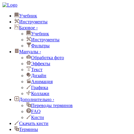
Учебник
Инструменты
Базовое
›
Учебник
Инструменты
Фильтры
Мануалы
›
Обработка фото
Эффекты
Текст
Дизайн
Анимация
Графика
Коллажи
Дополнительно
›
Переводы терминов
FAQ
Кисти
Скачать кисти
Термины