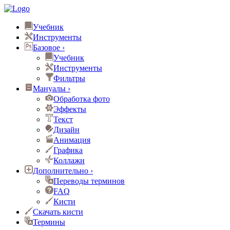
Учебник
Инструменты
Базовое
›
Учебник
Инструменты
Фильтры
Мануалы
›
Обработка фото
Эффекты
Текст
Дизайн
Анимация
Графика
Коллажи
Дополнительно
›
Переводы терминов
FAQ
Кисти
Скачать кисти
Термины