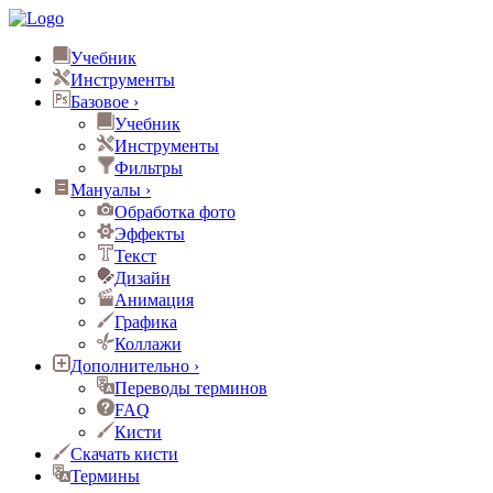
Учебник
Инструменты
Базовое
›
Учебник
Инструменты
Фильтры
Мануалы
›
Обработка фото
Эффекты
Текст
Дизайн
Анимация
Графика
Коллажи
Дополнительно
›
Переводы терминов
FAQ
Кисти
Скачать кисти
Термины