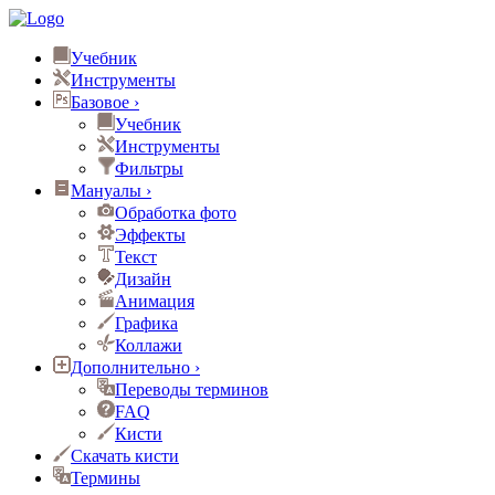
Учебник
Инструменты
Базовое
›
Учебник
Инструменты
Фильтры
Мануалы
›
Обработка фото
Эффекты
Текст
Дизайн
Анимация
Графика
Коллажи
Дополнительно
›
Переводы терминов
FAQ
Кисти
Скачать кисти
Термины