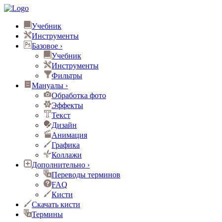
Учебник
Инструменты
Базовое
›
Учебник
Инструменты
Фильтры
Мануалы
›
Обработка фото
Эффекты
Текст
Дизайн
Анимация
Графика
Коллажи
Дополнительно
›
Переводы терминов
FAQ
Кисти
Скачать кисти
Термины