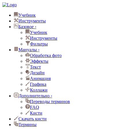
Учебник
Инструменты
Базовое
›
Учебник
Инструменты
Фильтры
Мануалы
›
Обработка фото
Эффекты
Текст
Дизайн
Анимация
Графика
Коллажи
Дополнительно
›
Переводы терминов
FAQ
Кисти
Скачать кисти
Термины