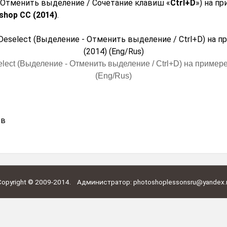
 Отменить выделение / Сочетание клавиш «
Ctrl+D
») на п
shop CC (2014)
.
elect (Выделение - Отменить выделение / Ctrl+D) на пример
(Eng/Rus)
ов
Сopyright
© 2009-2014.
Администратор: photoshoplessonsru@yandex.