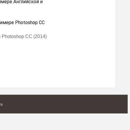
римере Английской и
е Photoshop CC (2014)
ru