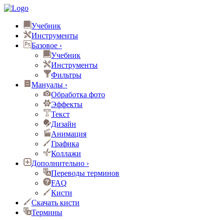
Учебник
Инструменты
Базовое
›
Учебник
Инструменты
Фильтры
Мануалы
›
Обработка фото
Эффекты
Текст
Дизайн
Анимация
Графика
Коллажи
Дополнительно
›
Переводы терминов
FAQ
Кисти
Скачать кисти
Термины