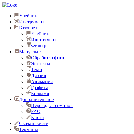
Учебник
Инструменты
Базовое
›
Учебник
Инструменты
Фильтры
Мануалы
›
Обработка фото
Эффекты
Текст
Дизайн
Анимация
Графика
Коллажи
Дополнительно
›
Переводы терминов
FAQ
Кисти
Скачать кисти
Термины