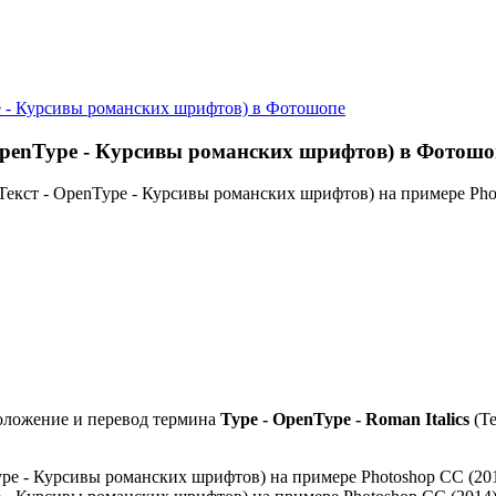
ype - Курсивы романских шрифтов) в Фотошопе
- OpenType - Курсивы романских шрифтов) в Фотошо
(Текст - OpenType - Курсивы романских шрифтов) на примере Pho
оложение и перевод термина
Type - OpenType - Roman Italics
(Те