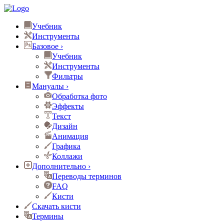
Учебник
Инструменты
Базовое
›
Учебник
Инструменты
Фильтры
Мануалы
›
Обработка фото
Эффекты
Текст
Дизайн
Анимация
Графика
Коллажи
Дополнительно
›
Переводы терминов
FAQ
Кисти
Скачать кисти
Термины