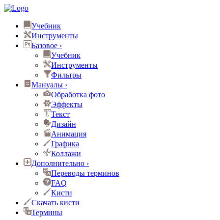
Учебник
Инструменты
Базовое
›
Учебник
Инструменты
Фильтры
Мануалы
›
Обработка фото
Эффекты
Текст
Дизайн
Анимация
Графика
Коллажи
Дополнительно
›
Переводы терминов
FAQ
Кисти
Скачать кисти
Термины