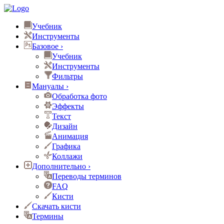
Учебник
Инструменты
Базовое
›
Учебник
Инструменты
Фильтры
Мануалы
›
Обработка фото
Эффекты
Текст
Дизайн
Анимация
Графика
Коллажи
Дополнительно
›
Переводы терминов
FAQ
Кисти
Скачать кисти
Термины