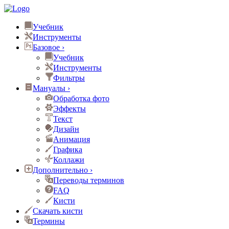
Учебник
Инструменты
Базовое
›
Учебник
Инструменты
Фильтры
Мануалы
›
Обработка фото
Эффекты
Текст
Дизайн
Анимация
Графика
Коллажи
Дополнительно
›
Переводы терминов
FAQ
Кисти
Скачать кисти
Термины