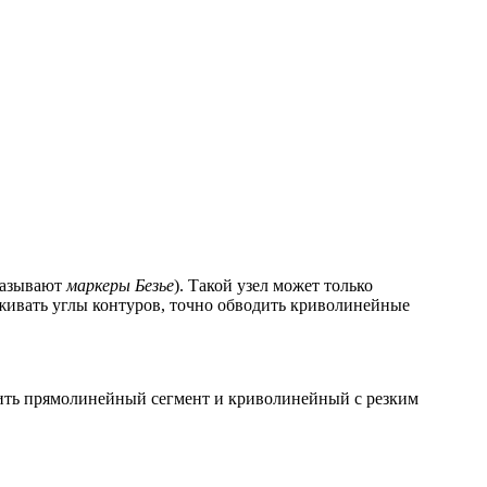
называют
маркеры Безье
). Такой узел может только
аживать углы контуров, точно обводить криволинейные
нить прямолинейный сегмент и криволинейный с резким