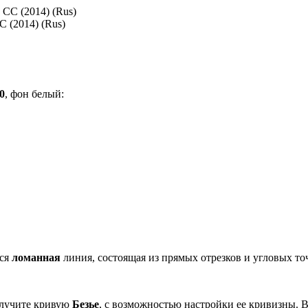
C (2014) (Rus)
0
, фон белый:
тся
ломанная
линия, состоящая из прямых отрезков и угловых точ
олучите кривую
Безье
, с возможностью настройки ее кривизны. В