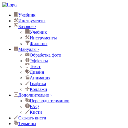
Учебник
Инструменты
Базовое
›
Учебник
Инструменты
Фильтры
Мануалы
›
Обработка фото
Эффекты
Текст
Дизайн
Анимация
Графика
Коллажи
Дополнительно
›
Переводы терминов
FAQ
Кисти
Скачать кисти
Термины