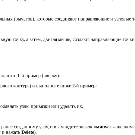
ельных (рычагов), которые соединяют направляющие и узловые т
ьную точку, а затем, двигая мышь, создают направляющие точк
ыполните
1
-й пример (вверху).
ервого контура) и выполните ниже
2
-й пример:
добавлять узлы привязки или удалять их.
 ранее созданному узлу, и вы увидите значок «
минус
» – щелкнув
л и нажать
Delete
).