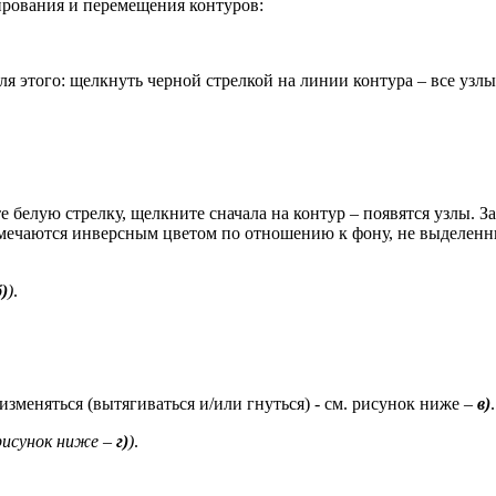
ирования и перемещения контуров:
ля этого: щелкнуть черной стрелкой на линии контура – все узлы
е белую стрелку, щелкните сначала на контур – появятся узлы. З
мечаются инверсным цветом по отношению к фону, не выделенны
б)
)
.
зменяться (вытягиваться и/или гнуться) - см. рисунок ниже –
в)
.
 рисунок ниже –
г)
)
.