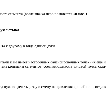
есте сегмента (возле значка перо появляется «
плюс
»).
и
узел стыка
.
нта к другому в виде единой дуги.
нтами и не имеет настроечных балансировочных точек (их еще 
пень кривизны сегментов, соединяющихся в узловой точке, сгл
огда нужно сделать резкую смену направления кривой или соеди