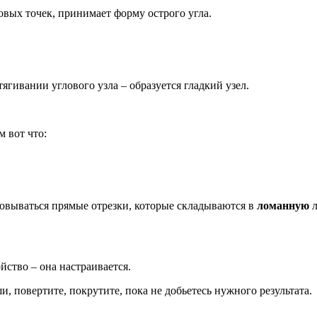
овых точек, принимает форму острого угла.
тягивании углового узла – образуется гладкий узел.
м вот что:
зовываться прямые отрезки, которые складываются в
ломанную
л
йство – она настраивается.
, повертите, покрутите, пока не добьетесь нужного результата.