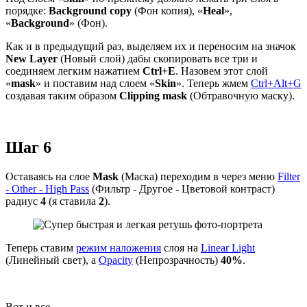
порядке:
Background copy
(Фон копия), «
Heal
»,
«
Background
» (Фон).
Как и в предыдущий раз, выделяем их и переносим на значок
New Layer
(Новый слой) дабы скопировать все три и
соединяем легким нажатием
Ctrl+E
. Назовем этот слой
«
mask
» и поставим над слоем «
Skin
». Теперь жмем
Ctrl+Alt+G
создавая таким образом
Clipping mask
(Обтравочную маску).
Шаг 6
Оставаясь на слое
Mask
(Маска) переходим в через меню
Filter
- Other - High Pass
(Фильтр - Другое - Цветовой контраст)
радиус
4
(я ставила
2
).
Теперь ставим
режим наложения
слоя на
Linear Light
(Линейный свет), а
Opacity
(Непрозрачность)
40%
.
Вот и все.