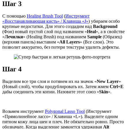
Шаг 3
С помощью
Healing Brush Tool
(
Инструмент
«Восстанавливающая кисть» / Клавиша «J»
) убираем особо
крупные недостатки. Для этого создадим над
Background
(Фон) новый пустой слой под названием «
Heal
», а в свойстве
«
Лечилки
» (Healing Brush) под названием
Sample
(Образец)
(верхняя панель) выставим «
All Layers
» (Все слои). Это
позволит аккуратно, без потери текстуры удалить дефекты.
Шаг 4
Выделим все три слоя и потянем их на значок «
New Layer
»
(Новый слой), чтобы продублировать их. Затем жмем
Ctrl+E
дабы соединить эти копии. Назовите этот союз «
Skin
».
Возьмем инструмент
Polygonal Lasso Tool
(Инструмент
«Прямолинейное лассо» / Клавиша «L»). Выделите одним
пятном кожу лица шеи и плеч. Не обязательно ровно. Просто
обозначьте. Когда выделение замкнется удерживая
Alt