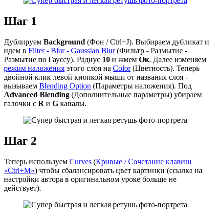
Шаг 1
Дублируем
Background
(Фон / Ctrl+J). Выбираем дубликат и
идем в
Filter - Blur - Gaussian Blur
(Фильтр - Размытие -
Размытие по Гауссу). Радиус
10
и жмем
Oк
. Далее изменяем
режим наложения
этого слоя на
Color
(Цветность). Теперь
двойной клик левой кнопкой мыши от названия слоя -
вызываем
Blending Option
(Параметры наложения). Под
Advanced Blending
(Дополнительные параметры) убираем
галочки с
R
и
G
каналы.
Шаг 2
Теперь используем
Curves
(
Кривые / Сочетание клавиш
«Ctrl+M»
) чтобы сбалансировать цвет картинки (ссылка на
настройки автора в оригинальном уроке больше не
действует).