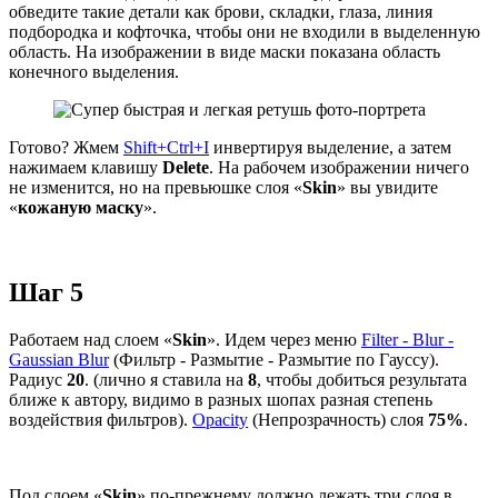
обведите такие детали как брови, складки, глаза, линия
подбородка и кофточка, чтобы они не входили в выделенную
область. На изображении в виде маски показана область
конечного выделения.
Готово? Жмем
Shift+Ctrl+I
инвертируя выделение, а затем
нажимаем клавишу
Delete
. На рабочем изображении ничего
не изменится, но на превьюшке слоя «
Skin
» вы увидите
«
кожаную маску
».
Шаг 5
Работаем над слоем «
Skin
». Идем через меню
Filter - Blur -
Gaussian Blur
(Фильтр - Размытие - Размытие по Гауссу).
Радиус
20
. (лично я ставила на
8
, чтобы добиться результата
ближе к автору, видимо в разных шопах разная степень
воздействия фильтров).
Opacity
(Непрозрачность) слоя
75%
.
Под слоем «
Skin
» по-прежнему должно лежать три слоя в