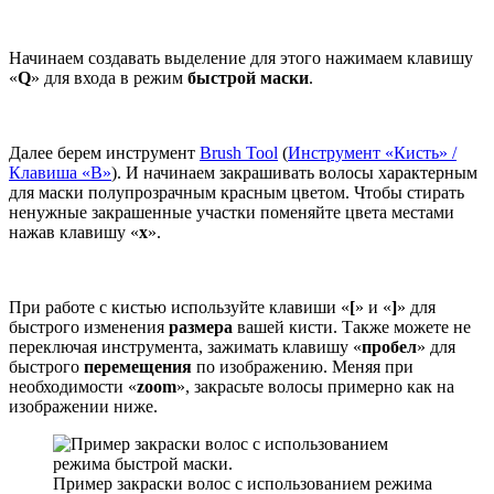
Начинаем создавать выделение для этого нажимаем клавишу
«
Q
» для входа в режим
быстрой маски
.
Далее берем инструмент
Brush Tool
(
Инструмент «Кисть» /
Клавиша «B»
). И начинаем закрашивать волосы характерным
для маски полупрозрачным красным цветом. Чтобы стирать
ненужные закрашенные участки поменяйте цвета местами
нажав клавишу «
x
».
При работе с кистью используйте клавиши «
[
» и «
]
» для
быстрого изменения
размера
вашей кисти. Также можете не
переключая инструмента, зажимать клавишу «
пробел
» для
быстрого
перемещения
по изображению. Меняя при
необходимости «
zoom
», закрасьте волосы примерно как на
изображении ниже.
Пример закраски волос с использованием режима